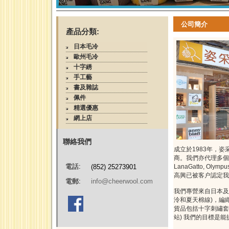
公司簡介
產品分類:
日本毛冷
歐州毛冷
十字綉
手工藝
書及雜誌
佩件
精選優惠
網上店
聯絡我們
成立於1983年，
商。我們亦代理多個手工藝品牌包
電話:
(852) 25273901
LanaGatto, Olymp
高興已被客户認定我
電郵:
info@cheerwool.com
我們專營來自日本及
泠和夏天棉線)，編
貨品包括十字刺繡套裝
站) 我們的目標是