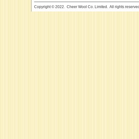
Copyright © 2022. Cheer Wool Co. Limited. All rights reserve