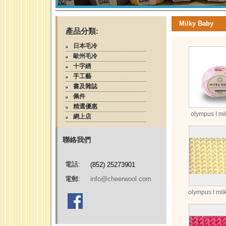
Milky Baby
產品分類:
日本毛冷
歐州毛冷
十字綉
手工藝
書及雜誌
佩件
精選優惠
olympus I mi
網上店
聯絡我們
電話:
(852) 25273901
電郵:
info@cheerwool.com
olympus I mil