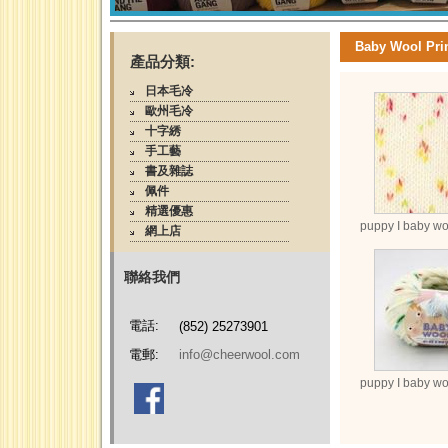
Baby Wool Pri
產品分類:
日本毛冷
歐州毛冷
十字綉
手工藝
書及雜誌
佩件
精選優惠
puppy I baby wo
網上店
聯絡我們
電話:
(852) 25273901
電郵:
info@cheerwool.com
puppy I baby wo