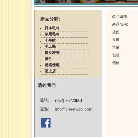
產品編號:
產品分類:
產品名稱:
日本毛冷
成份:
歐州毛冷
長度:
十字綉
手工藝
重量:
書及雜誌
包裝:
佩件
價格:
精選優惠
網上店
聯絡我們
電話:
(852) 25273901
電郵:
info@cheerwool.com